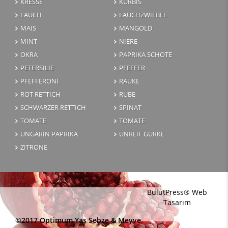
KRESSE
KURBIS
LAUCH
LAUCHZWIEBEL
MAIS
MANGOLD
MINT
NIERE
OKRA
PAPRIKA SCHOTE
PETERSILIE
PFEFFER
PFEFFERONI
RAUKE
ROT RETTICH
RUBE
SCHWARZER RETTICH
SPINAT
TOMATE
TOMATE
UNGARIN PAPRIKA
UNREIF GURKE
ZITRONE
BulutPress®
Web
Tasarım
©2017 Optimum Yaş Sebze & Meyve